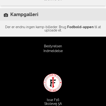
Kampgalleri
Der er endnu ingen kamp-billeder. Brug
Fodbold-appen
til at
uploade et.
Bestyrelsen
Indmeldelse
Issø F16
Skolevej 5A