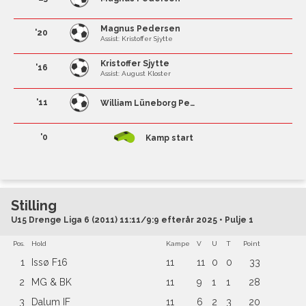
Magnus Pedersen
'20
Assist: Kristoffer Sjytte
Kristoffer Sjytte
'16
Assist: August Kloster
'11
William Lüneborg Petersen
'0
Kamp start
Stilling
U15 Drenge Liga 6 (2011) 11:11/9:9 efterår 2025 • Pulje 1
Pos.
Hold
Kampe
V
U
T
Point
1
Issø F16
11
11
0
0
33
2
MG & BK
11
9
1
1
28
3
Dalum IF
11
6
2
3
20