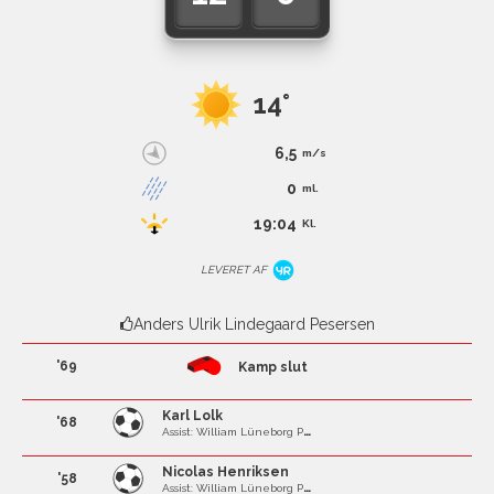
14°
6,5
m/s
0
ml.
19:04
Kl.
LEVERET AF
Anders Ulrik Lindegaard Pesersen
'69
Kamp slut
Karl Lolk
'68
Assist: William Lüneborg Petersen
Nicolas Henriksen
'58
Assist: William Lüneborg Petersen