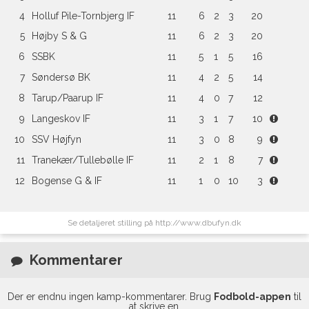
4
Holluf Pile-Tornbjerg IF
11
6
2
3
20
5
Højby S & G
11
6
2
3
20
6
SSBK
11
5
1
5
16
7
Søndersø BK
11
4
2
5
14
8
Tarup/Paarup IF
11
4
0
7
12
9
Langeskov IF
11
3
1
7
10
10
SSV Højfyn
11
3
0
8
9
11
Tranekær/Tullebølle IF
11
2
1
8
7
12
Bogense G & IF
11
1
0
10
3
Se detaljeret stilling på http://www.dbufyn.dk
Kommentarer
Der er endnu ingen kamp-kommentarer. Brug
Fodbold-appen
til
at skrive en.