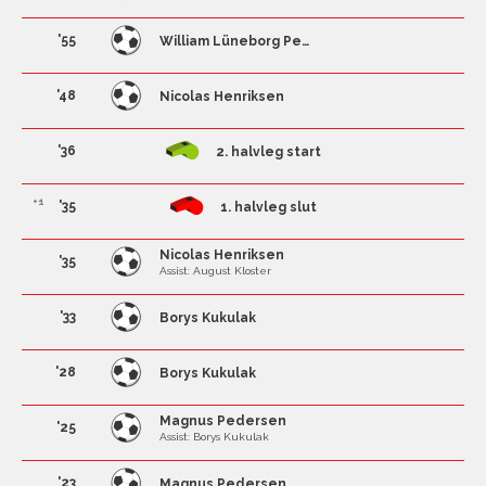
'55
William Lüneborg Petersen
'48
Nicolas Henriksen
'36
2. halvleg start
+1
'35
1. halvleg slut
Nicolas Henriksen
'35
Assist: August Kloster
'33
Borys Kukulak
'28
Borys Kukulak
Magnus Pedersen
'25
Assist: Borys Kukulak
'23
Magnus Pedersen