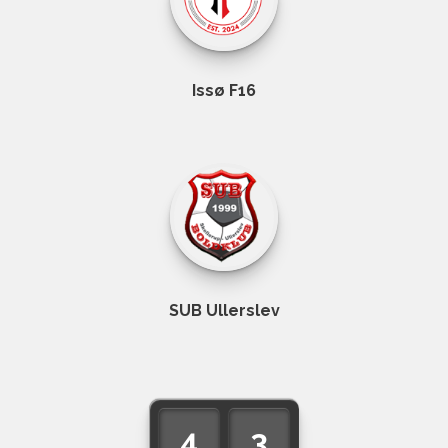
Issø F16
SUB Ullerslev
4
3