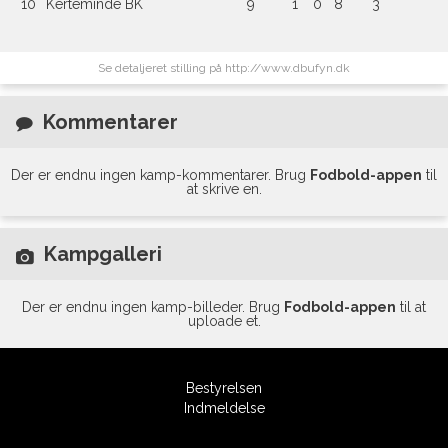
10
Kerteminde BK
9
1
0
8
3
Se detaljeret stilling på http://www.dbufyn.dk
Kommentarer
Der er endnu ingen kamp-kommentarer. Brug
Fodbold-appen
til
at skrive en.
Kampgalleri
Der er endnu ingen kamp-billeder. Brug
Fodbold-appen
til at
uploade et.
Bestyrelsen
Indmeldelse