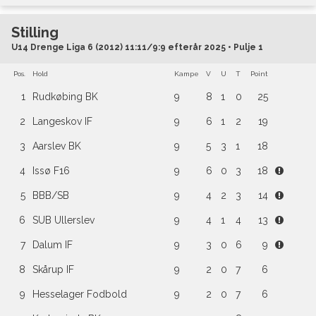
Stilling
U14 Drenge Liga 6 (2012) 11:11/9:9 efterår 2025 • Pulje 1
Pos.
Hold
Kampe
V
U
T
Point
1
Rudkøbing BK
9
8
1
0
25
2
Langeskov IF
9
6
1
2
19
3
Aarslev BK
9
5
3
1
18
4
Issø F16
9
6
0
3
18
5
BBB/SB
9
4
2
3
14
6
SUB Ullerslev
9
4
1
4
13
7
Dalum IF
9
3
0
6
9
8
Skårup IF
9
2
0
7
6
9
Hesselager Fodbold
9
2
0
7
6