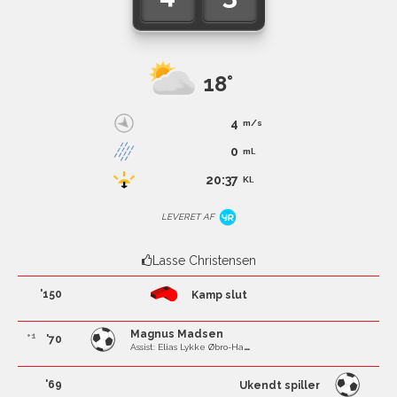
18°
4
m/s
0
ml.
20:37
Kl.
LEVERET AF
Lasse Christensen
'150
Kamp slut
Magnus Madsen
+1
'70
Assist: Elias Lykke Øbro-Hansen
'69
Ukendt spiller