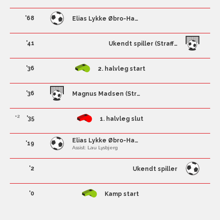
'68
Elias Lykke Øbro-Hansen
'41
Ukendt spiller (Straffe)
'36
2. halvleg start
'36
Magnus Madsen (Straffe)
+2
'35
1. halvleg slut
Elias Lykke Øbro-Hansen
'19
Assist: Lau Lysbjerg
'2
Ukendt spiller
'0
Kamp start