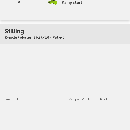
'0
Kamp start
Stilling
KvindePokalen 2025/26 • Pulje 1
Pos.
Hold
Kampe
V
U
T
Point