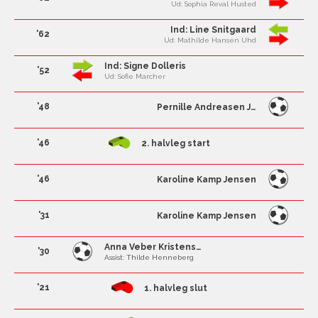
Ud: Sophia Reval Husted
Ind: Line Snitgaard
'62
Ud: Mathilde Hansen Uhd
Ind: Signe Dolleris
'52
Ud: Sofie Marcher
'48
Pernille Andreasen Juelsgård
'46
2. halvleg start
'46
Karoline Kamp Jensen
'31
Karoline Kamp Jensen
Anna Veber Kristensen
'30
Assist: Thilde Henneberg
'21
1. halvleg slut