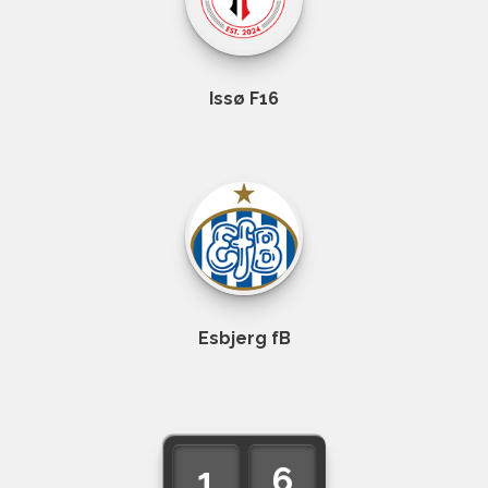
Issø F16
Esbjerg fB
1
6