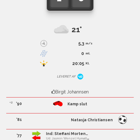
21°
5,3
m/s
0
ml.
20:05
Kl.
LEVERET AF
Birgit Johannsen
+2
'90
Kamp slut
'81
Natasja Christiansen
Ind: Steffani Mortensen
'77
Ud: Jasmin Wenzel Hymøller