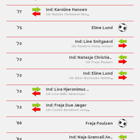
Ind: Karoline Hansen
'77
Ud: Natalie Heitmann Nielsen
'75
Eline Lund
Ind: Line Snitgaard
'72
Ud: Karoline Kamp Jensen
Ind: Natasja Christiansen
'72
Ud: Freja Poulsen
Ind: Eline Lund
'72
Ud: Ester Steinecke Dahlmann
Ind: Liva Hjeronimus Sørensen
'72
Ud: Line-Sofie Johannsen
Ind: Freja Due Jæger
'72
Ud: Cecilie Bendixen Jensen
'66
Freja Poulsen
Ind: Naja Grønvall Andersen
'62