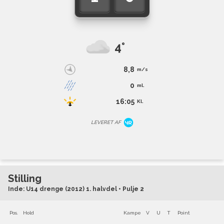
4°
8,8
m/s
0
ml.
16:05
Kl.
LEVERET AF
Stilling
Inde: U14 drenge (2012) 1. halvdel • Pulje 2
Pos.
Hold
Kampe
V
U
T
Point