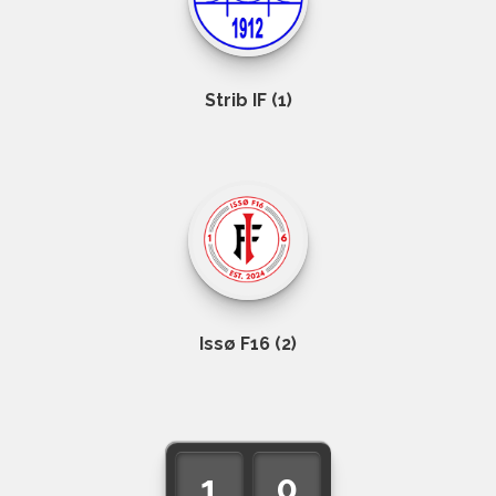
Strib IF (1)
Issø F16 (2)
1
0