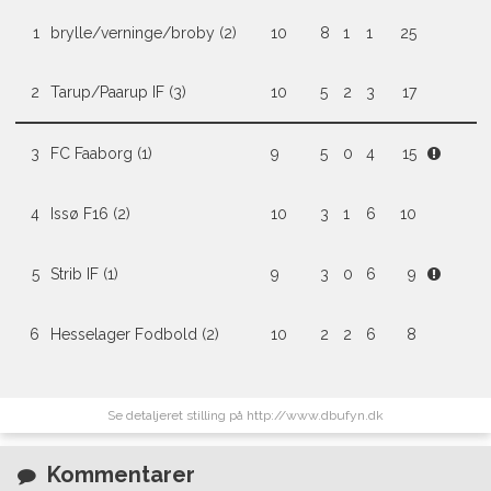
1
brylle/verninge/broby (2)
10
8
1
1
25
2
Tarup/Paarup IF (3)
10
5
2
3
17
3
FC Faaborg (1)
9
5
0
4
15
4
Issø F16 (2)
10
3
1
6
10
5
Strib IF (1)
9
3
0
6
9
6
Hesselager Fodbold (2)
10
2
2
6
8
Se detaljeret stilling på http://www.dbufyn.dk
Kommentarer