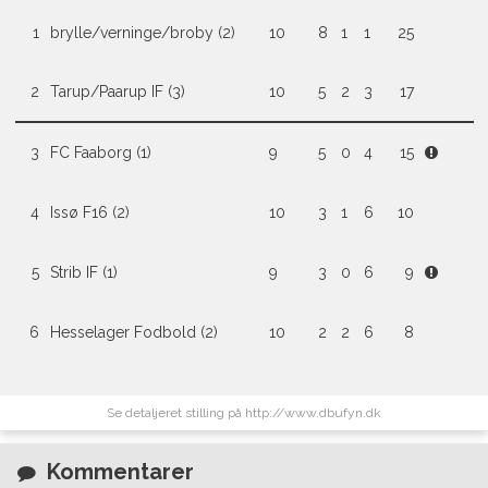
1
brylle/verninge/broby (2)
10
8
1
1
25
2
Tarup/Paarup IF (3)
10
5
2
3
17
3
FC Faaborg (1)
9
5
0
4
15
4
Issø F16 (2)
10
3
1
6
10
5
Strib IF (1)
9
3
0
6
9
6
Hesselager Fodbold (2)
10
2
2
6
8
Se detaljeret stilling på http://www.dbufyn.dk
Kommentarer