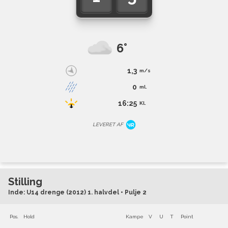
6°
1,3
m/s
0
ml.
16:25
Kl.
LEVERET AF
Stilling
Inde: U14 drenge (2012) 1. halvdel • Pulje 2
Pos.
Hold
Kampe
V
U
T
Point