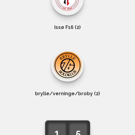
Issø F16 (2)
brylle/verninge/broby (2)
1
5