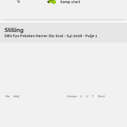
'0
Kamp start
Stilling
DBU Fyn Pokalen Herrer (S2-kval - S4) 2026 • Pulje 1
Pos.
Hold
Kampe
V
U
T
Point