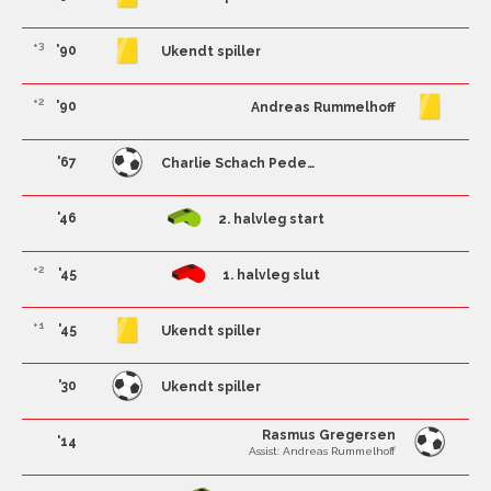
+3
'90
Ukendt spiller
+2
'90
Andreas Rummelhoff
'67
Charlie Schach Pedersen
'46
2. halvleg start
+2
'45
1. halvleg slut
+1
'45
Ukendt spiller
'30
Ukendt spiller
Rasmus Gregersen
'14
Assist: Andreas Rummelhoff