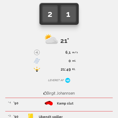
2
1
21°
6,1
m/s
0
ml.
21:49
Kl.
LEVERET AF
Birgit Johannsen
+4
'90
Kamp slut
+3
'90
Ukendt spiller