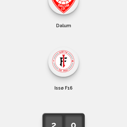
Dalum
Issø F16
2
0