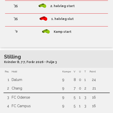
'35
2. halvleg start
'35
1. halvleg slut
'0
Kamp start
Stilling
Kvinder B, 7:7, Forår 2026 • Pulje 3
Pos.
Hold
Kampe
V
U
T
Point
1
Dalum
9
8
0
1
24
2
Chang
9
7
0
2
21
3
FC Odense
9
5
1
3
16
4
FC Campus
9
5
1
3
16