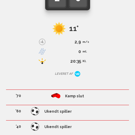
11°
2,9
m/s
0
ml.
20:35
Kl.
LEVERET AF
'70
Kamp slut
'60
Ukendt spiller
'40
Ukendt spiller