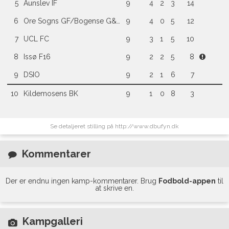
5
Aunslev IF
9
4
2
3
14
6
Ore Sogns GF/Bogense G&IF (2)
9
4
0
5
12
7
UCL FC
9
3
1
5
10
8
Issø F16
9
2
2
5
8
9
DSIO
9
2
1
6
7
10
Kildemosens BK
9
1
0
8
3
Se detaljeret stilling på http://www.dbufyn.dk
Kommentarer
Der er endnu ingen kamp-kommentarer. Brug
Fodbold-appen
til
at skrive en.
Kampgalleri