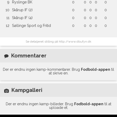
9
Ryslinge BK
0
0
0
0
0
10
Skårup IF (2)
0
0
0
0
0
11
Skårup IF (4)
0
0
0
0
0
12
Søllinge Sport og Fritid
0
0
0
0
0
Se detaljeret stilling på http://www.dbufyn.dk
Kommentarer
Der er endnu ingen kamp-kommentarer. Brug
Fodbold-appen
til
at skrive en.
Kampgalleri
Der er endnu ingen kamp-billeder. Brug
Fodbold-appen
til at
uploade et.