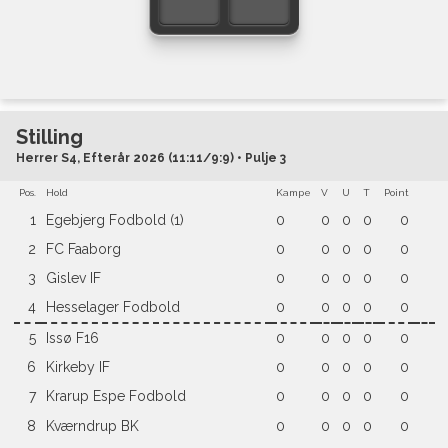
Stilling
Herrer S4, Efterår 2026 (11:11/9:9) • Pulje 3
Pos.
Hold
Kampe
V
U
T
Point
1
Egebjerg Fodbold (1)
0
0
0
0
0
2
FC Faaborg
0
0
0
0
0
3
Gislev IF
0
0
0
0
0
4
Hesselager Fodbold
0
0
0
0
0
5
Issø F16
0
0
0
0
0
6
Kirkeby IF
0
0
0
0
0
7
Krarup Espe Fodbold
0
0
0
0
0
8
Kværndrup BK
0
0
0
0
0