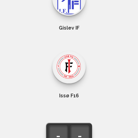
Gislev IF
Issø F16
-
-