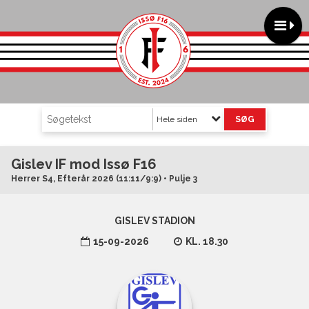
Hele siden
Gislev IF mod Issø F16
Herrer S4, Efterår 2026 (11:11/9:9) • Pulje 3
GISLEV STADION
15-09-2026
KL. 18.30