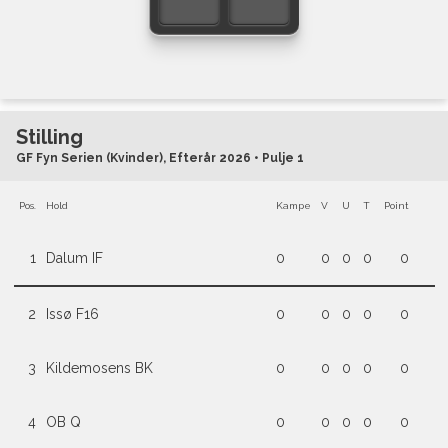
Stilling
GF Fyn Serien (Kvinder), Efterår 2026 • Pulje 1
Pos.
Hold
Kampe
V
U
T
Point
1
Dalum IF
0
0
0
0
0
2
Issø F16
0
0
0
0
0
3
Kildemosens BK
0
0
0
0
0
4
OB Q
0
0
0
0
0