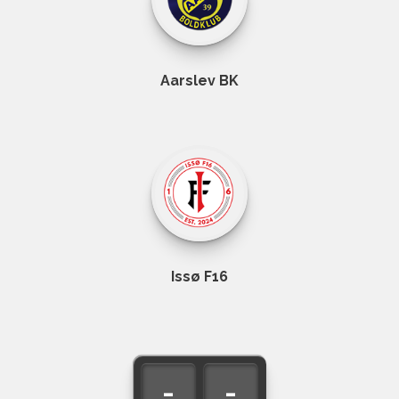
Aarslev BK
Issø F16
-
-