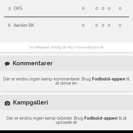
5
OKS
0
0
0
0
0
6
Aarslev BK
0
0
0
0
0
Se detaljeret stilling på http://www.dbufyn.dk
Kommentarer
Der er endnu ingen kamp-kommentarer. Brug
Fodbold-appen
til
at skrive en.
Kampgalleri
Der er endnu ingen kamp-billeder. Brug
Fodbold-appen
til at
uploade et.