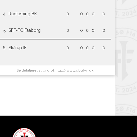
4
Rudkøbing BK
0
0
0
0
0
5
SFF-FC Faaborg
0
0
0
0
0
6
Skårup IF
0
0
0
0
0
Se detaljeret stilling på http://www.dbufyn.dk