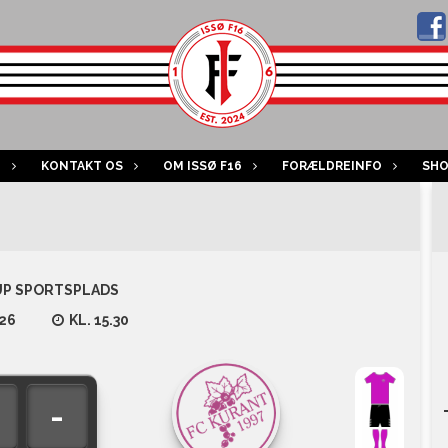
B
KONTAKT OS
OM ISSØ F16
FORÆLDREINFO
SH
P SPORTSPLADS
26
KL. 15.30
-