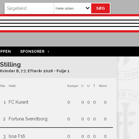
Hele siden
OPPEN
SPONSORER
Stilling
Kvinder B, 7:7, Efterår 2026 • Pulje 1
Pos.
Hold
Kampe
V
U
T
Point
1
FC Kurant
0
0
0
0
0
2
Fortuna Svendborg
0
0
0
0
0
3
Issø F16
0
0
0
0
0