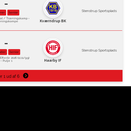
-
Stenstrup Sportsplads
rer
Senior
val / Træningskamp •
Kværndrup BK
ningskampe
-
Stenstrup Sportsplads
nder
Senior
fterår 2026 (11:11/9:9)
Haarby IF
• Pulje 1
r 1 ud af 6