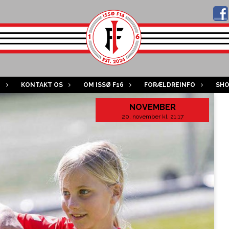
B
KONTAKT OS
OM ISSØ F16
FORÆLDREINFO
SH
NOVEMBER
20. november kl. 21:17