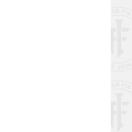
liv støttemedlem i Issø F16 ⚽️