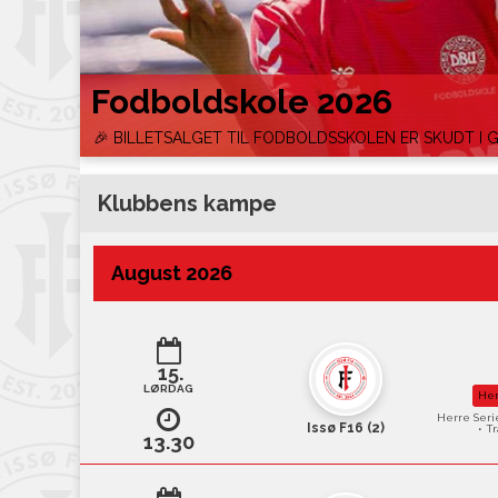
Fodboldskole 2026
🎉 BILLETSALGET TIL FODBOLDSSKOLEN ER SKUDT I 
Klubbens kampe
August 2026
15.
LØRDAG
Her
Herre Seri
Issø F16 (2)
• T
13.30