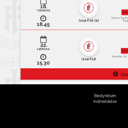
18.
TIRSDAG
Her
Herre S3-k
Issø F16 (2)
Træ
18.45
22.
LØRDAG
Kvi
Kvinder S2, E
Issø F16
15.30
Vise
Bestyrelsen
Indmeldelse