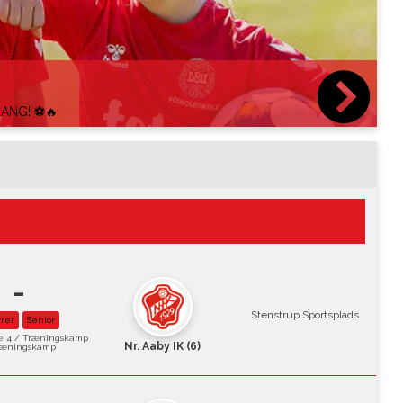
B
GANG! ⚽🔥
-
Stenstrup Sportsplads
rer
Senior
e 4 / Træningskamp
Nr. Aaby IK (6)
ræningskamp