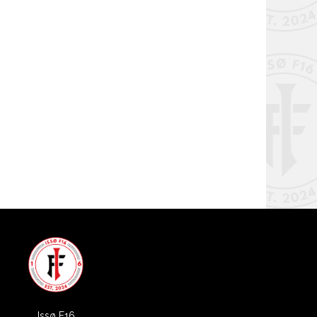
Issø F16