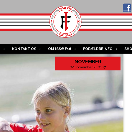
B
KONTAKT OS
OM ISSØ F16
FORÆLDREINFO
SH
NOVEMBER
20. november kl. 21:17