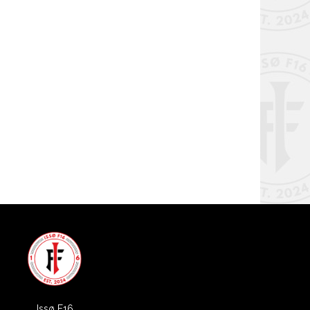
Issø F16