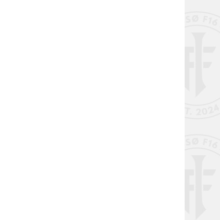
liv støttemedlem i Issø F16 ⚽️