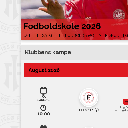
Fodboldskole 2026
🎉 BILLETSALGET TIL FODBOLDSSKOLEN ER SKUDT I 
Klubbens kampe
August 2026
8.
LØRDAG
H
U15 D
Issø F16 (3)
Træningsk
10.00