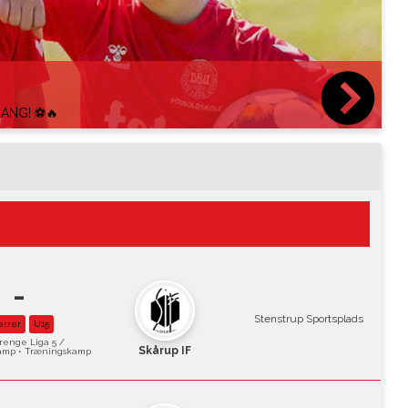
B
GANG! ⚽🔥
-
Stenstrup Sportsplads
errer
U15
renge Liga 5 /
Skårup IF
amp • Træningskamp