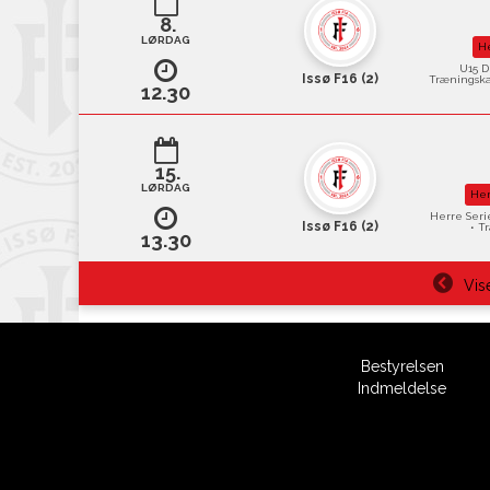
8.
LØRDAG
H
U15 D
Issø F16 (2)
Træningsk
12.30
15.
LØRDAG
Her
Herre Seri
Issø F16 (2)
• T
13.30
Vis
Bestyrelsen
Indmeldelse