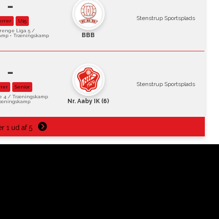
-
Stenstrup Sportsplads
errer
U15
renge Liga 5 /
BBB
amp • Træningskamp
-
Stenstrup Sportsplads
rer
Senior
e 4 / Træningskamp
Nr. Aaby IK (6)
ræningskamp
er 1 ud af 5