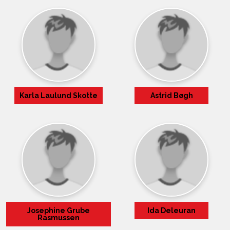
Karla Laulund Skotte
Astrid Bøgh
Josephine Grube
Ida Deleuran
Rasmussen