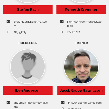
Stefan Ravn
Kenneth Kremmer
Stefanravn84@hotmail.co
Kennethkremmer@outloo
m
k.dk
28343883
20881227
HOLDLEDER
TRÆNER
Iben Andersen
Jacob Grube Rasmussen
andersen_iben@hotmail.c
jr_svendborg@yahoo.com
om