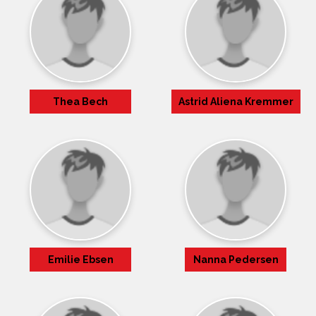
Thea Bech
Astrid Aliena Kremmer
Emilie Ebsen
Nanna Pedersen