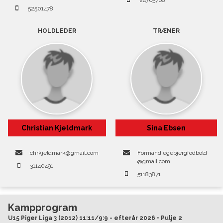
24765768
52501478
HOLDLEDER
TRÆNER
Christian Kjeldmark
Sina Ebsen
chrkjeldmark@gmail.com
Formand.egebjergfodbold
@gmail.com
31140491
51183871
Kampprogram
U15 Piger Liga 3 (2012) 11:11/9:9 - efterår 2026 • Pulje 2