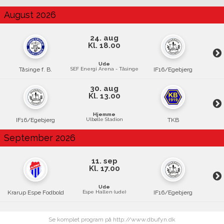
August 2026
24. aug
Kl. 18.00
Ude
Tåsinge f. B.
SEF Energi Arena - Tåsinge
IF16/Egebjerg
30. aug
Kl. 13.00
Hjemme
IF16/Egebjerg
Ulbølle Stadion
TKB
September 2026
11. sep
Kl. 17.00
Ude
Krarup Espe Fodbold
Espe Hallen (ude)
IF16/Egebjerg
13. sep
Kl. 13.00
Se komplet program på http://www.dbufyn.dk