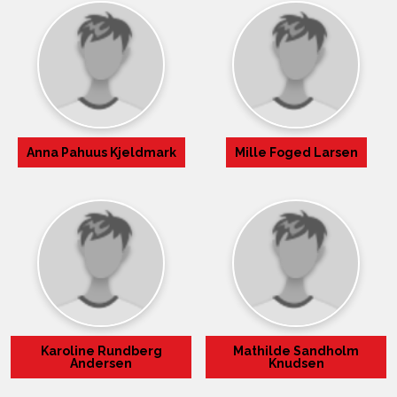
Anna Pahuus Kjeldmark
Mille Foged Larsen
Karoline Rundberg
Mathilde Sandholm
Andersen
Knudsen