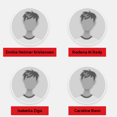
Emilie Helmer Kristensen
Rodena Al Rady
Isabella Ziga
Caroline Ravn