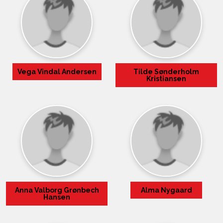
Vega Vindal Andersen
Tilde Sønderholm
Kristiansen
Anna Valborg Grønbech
Alma Nygaard
Hansen