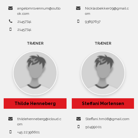
angelomrsvennum@outlo
Nicklasbekker09@gmail.c
ok.com
om
21457741
93897637
21457741
TRÆNER
TRÆNER
Thilde Henneberg
Steffani Mortensen
thildehenneberg@icloud.c
Steffani.hm08@gmail.com
om
50499001
+45 22396601