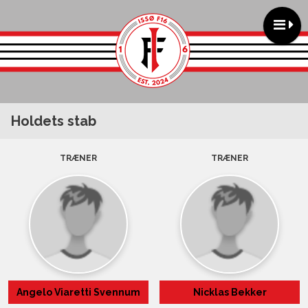
Holdets stab
TRÆNER
TRÆNER
Angelo Viaretti Svennum
Nicklas Bekker