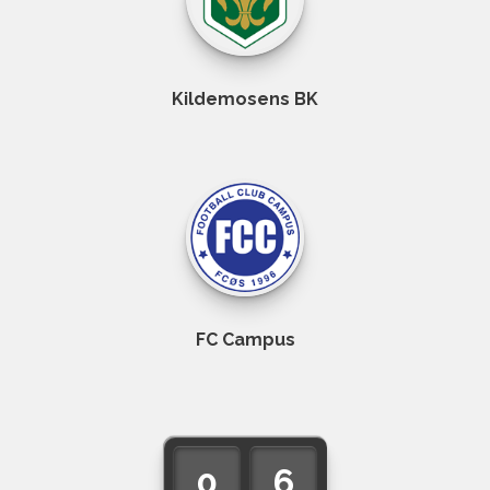
Kildemosens BK
FC Campus
0
6