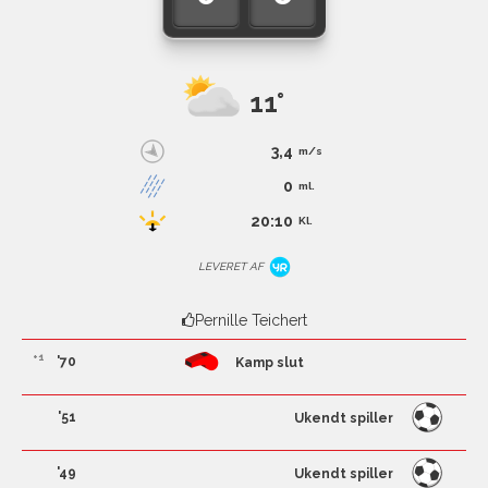
11°
3,4
m/s
0
ml.
20:10
Kl.
LEVERET AF
Pernille Teichert
+1
'70
Kamp slut
'51
Ukendt spiller
'49
Ukendt spiller