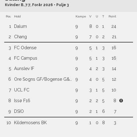
Kvinder B, 7:7, Forår 2026 • Pulje 3
Pos.
Hold
Kampe
V
U
T
Point
1
Dalum
9
8
0
1
24
2
Chang
9
7
0
2
21
3
FC Odense
9
5
1
3
16
4
FC Campus
9
5
1
3
16
5
Aunslev IF
9
4
2
3
14
6
Ore Sogns GF/Bogense G&IF (2)
9
4
0
5
12
7
UCL FC
9
3
1
5
10
8
Issø F16
9
2
2
5
8
9
DSIO
9
2
1
6
7
10
Kildemosens BK
9
1
0
8
3