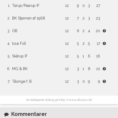
1
Tarup/Paarup IF
12
9
0
3
27
2
BK Stjernen af 1968
12
7
2
3
23
3
OB
12
6
2
4
20
4
Issø F16
12
5
2
5
17
5
Skårup IF
12
5
1
6
16
6
MG & BK
12
3
1
8
10
7
Tåsinge f. B.
12
3
0
9
9
Se detaljeret stilling på http://www.dbufyn.dk
Kommentarer