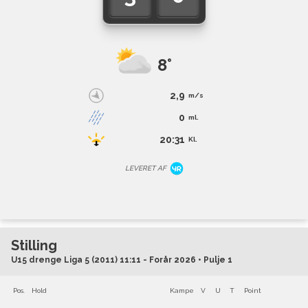
8°
2,9
m/s
0
ml.
20:31
Kl.
LEVERET AF
Stilling
U15 drenge Liga 5 (2011) 11:11 - Forår 2026 • Pulje 1
Pos.
Hold
Kampe
V
U
T
Point