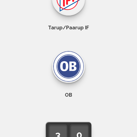
Tarup/Paarup IF
OB
3
0