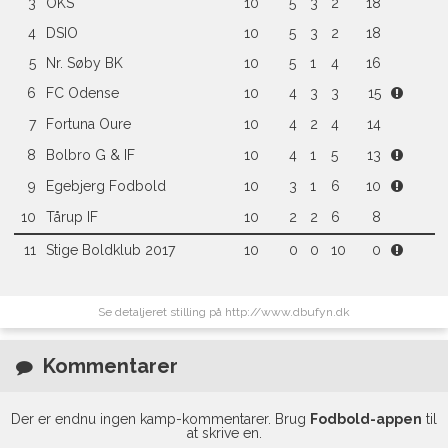
3
OKS
10
5
3
2
18
4
DSIO
10
5
3
2
18
5
Nr. Søby BK
10
5
1
4
16
6
FC Odense
10
4
3
3
15
7
Fortuna Oure
10
4
2
4
14
8
Bolbro G & IF
10
4
1
5
13
9
Egebjerg Fodbold
10
3
1
6
10
10
Tårup IF
10
2
2
6
8
11
Stige Boldklub 2017
10
0
0
10
0
Se detaljeret stilling på http://www.dbufyn.dk
Kommentarer
Der er endnu ingen kamp-kommentarer. Brug
Fodbold-appen
til
at skrive en.