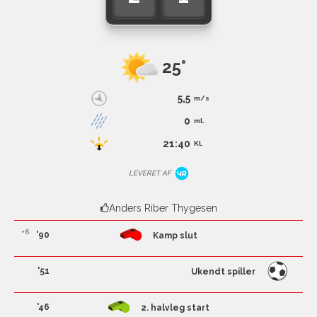
25°
5,5
m/s
0
ml.
21:40
Kl.
LEVERET AF
Anders Riber Thygesen
+6
'90
Kamp slut
'51
Ukendt spiller
'46
2. halvleg start