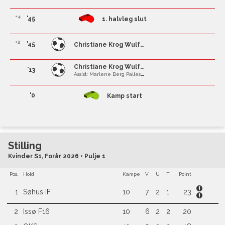
+4
'45
1. halvleg slut
+2
'45
Christiane Krog Wulf Vorstrup
Christiane Krog Wulf Vorstrup
'13
Assist: Marlene Berg Pallesen
'0
Kamp start
Stilling
Kvinder S1, Forår 2026 • Pulje 1
Pos.
Hold
Kampe
V
U
T
Point
1
Søhus IF
10
7
2
1
23
2
Issø F16
10
6
2
2
20