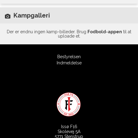
Kampgalleri
Der er endnu ingen kamp-billeder. Brug
Fodbold-appen
til at
uploade et.
Bestyrelsen
Indmeldelse
Issø F16
Skolevej 5A
5771 Stenstrup