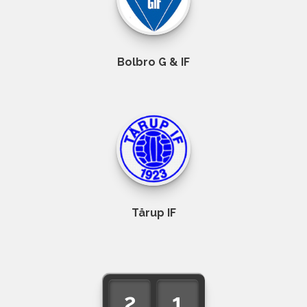
Bolbro G & IF
Tårup IF
2
1