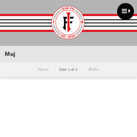
Maj
Side -1 af 0
Nyere
Ældre