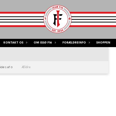
KONTAKT OS
OM ISSØ F16
FORÆLDREINFO
SHOPPEN
ide 1 af 0
Ældre